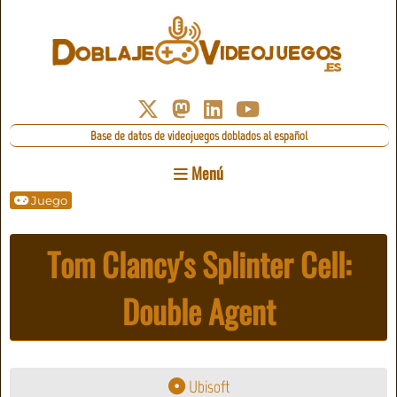
Base de datos de videojuegos doblados al español
Menú
Juego
Tom Clancy's Splinter Cell:
Double Agent
Ubisoft