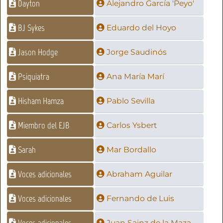
Dayton
Alejandro García 'Peyo'
BJ Sykes
Eduardo del Hoyo
Jason Hodge
Jorge Saudinós
Psiquiatra
Ana María Marí
Hisham Hamza
Pablo Sevilla
Miembro del EJB
Carlos Ysbert
Sarah
Mar Bordallo
Voces adicionales
Abraham Aguilar
Voces adicionales
Fernando de Luis
Juan Sainz de la Maza