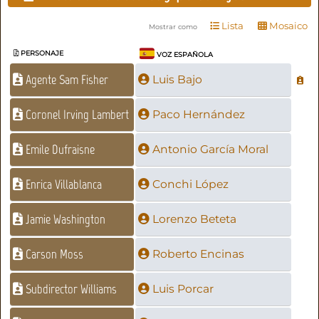
Lista
Mosaico
Mostrar como
PERSONAJE
VOZ ESPAÑOLA
Agente Sam Fisher
Luis Bajo
Coronel Irving Lambert
Paco Hernández
Emile Dufraisne
Antonio García Moral
Enrica Villablanca
Conchi López
Jamie Washington
Lorenzo Beteta
Carson Moss
Roberto Encinas
Subdirector Williams
Luis Porcar