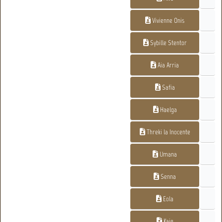
Vivienne Onis
Sybille Stentor
Aia Arria
Safia
Haelga
Threki la Inocente
Umana
Senna
Eola
Kaie