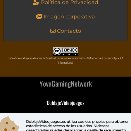
Política de Privacidad
Imagen corporativa
Contacto
Esta obra está bajo una licencia de Creative Commons Reconocimiento-NoComercial-CompartirIgual 4.0
Internacional
YovaGamingNetwork
DoblajeVideojuegos
DeVuego
DoblajeVideojuegos.es utiliza
cookies propias
para obtener
estadísticas de acceso de los usuarios. Si deseas
DeVuego GAL
desactivarlas puedes
desmarcar la casilla de seguimiento