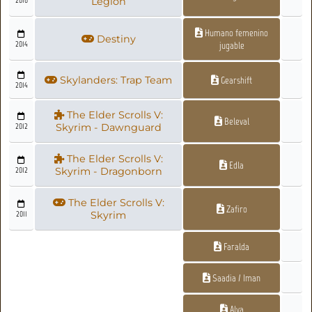
Legion
Humano femenino
Destiny
2014
jugable
Skylanders: Trap Team
Gearshift
2014
The Elder Scrolls V:
Beleval
2012
Skyrim - Dawnguard
The Elder Scrolls V:
Edla
2012
Skyrim - Dragonborn
The Elder Scrolls V:
Zafiro
2011
Skyrim
Faralda
Saadia / Iman
Alva