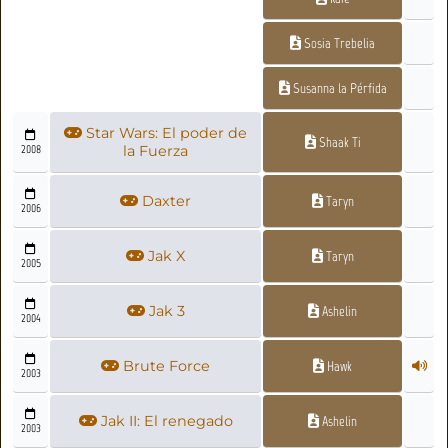
Sosia Trebelia
Susanna la Pérfida
Star Wars: El poder de
Shaak Ti
2008
la Fuerza
Daxter
Taryn
2006
Jak X
Taryn
2005
Jak 3
Ashelin
2004
Brute Force
Hawk
2003
Jak II: El renegado
Ashelin
2003