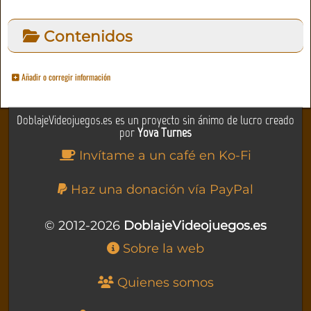
Contenidos
Añadir o corregir información
DoblajeVideojuegos.es es un proyecto sin ánimo de lucro creado
por
Yova Turnes
Invítame a un café en Ko-Fi
Haz una donación vía PayPal
© 2012-2026
DoblajeVideojuegos.es
Sobre la web
Quienes somos