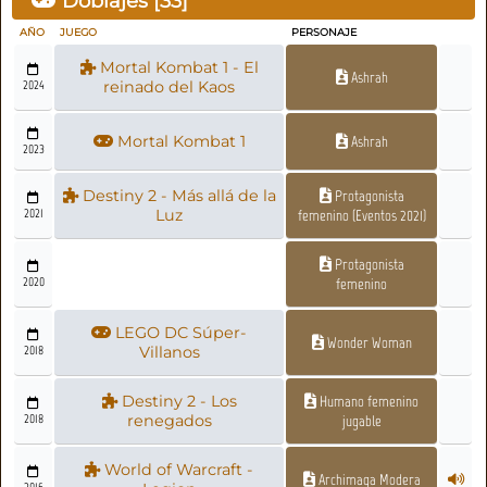
Doblajes [
33
]
AÑO
JUEGO
PERSONAJE
Mortal Kombat 1 - El
Ashrah
2024
reinado del Kaos
Mortal Kombat 1
Ashrah
2023
Destiny 2 - Más allá de la
Protagonista
2021
Luz
femenino (Eventos 2021)
Protagonista
2020
femenino
LEGO DC Súper-
Wonder Woman
2018
Villanos
Destiny 2 - Los
Humano femenino
2018
renegados
jugable
World of Warcraft -
Archimaga Modera
2016