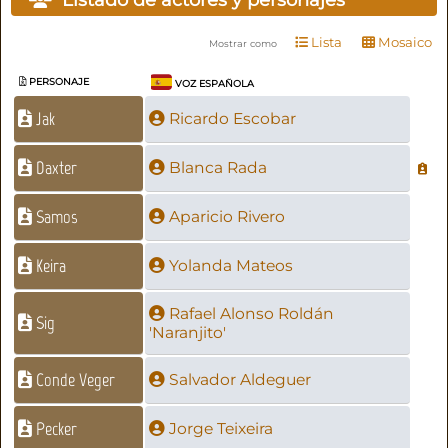
Lista
Mosaico
Mostrar como
PERSONAJE
VOZ ESPAÑOLA
Jak
Ricardo Escobar
Daxter
Blanca Rada
Samos
Aparicio Rivero
Keira
Yolanda Mateos
Rafael Alonso Roldán
Sig
'Naranjito'
Conde Veger
Salvador Aldeguer
Pecker
Jorge Teixeira