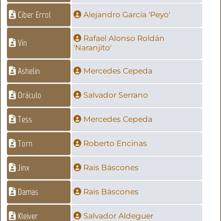
Ciber Errol
Alejandro García 'Peyo'
Rafael Alonso Roldán
Vin
'Naranjito'
Ashelin
Mercedes Cepeda
Oráculo
Salvador Serrano
Tess
Mercedes Cepeda
Torn
Roberto Encinas
Jinx
Rais Báscones
Damas
Rais Báscones
Kleiver
Salvador Aldeguer