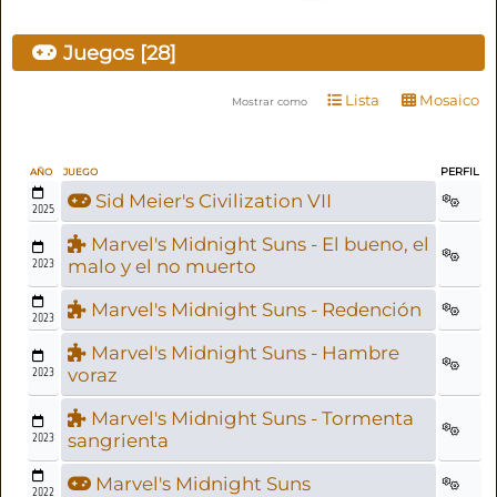
Juegos [28]
Lista
Mosaico
Mostrar como
PERFIL
AÑO
JUEGO
Sid Meier's Civilization VII
2025
Marvel's Midnight Suns - El bueno, el
2023
malo y el no muerto
Marvel's Midnight Suns - Redención
2023
Marvel's Midnight Suns - Hambre
2023
voraz
Marvel's Midnight Suns - Tormenta
2023
sangrienta
Marvel's Midnight Suns
2022