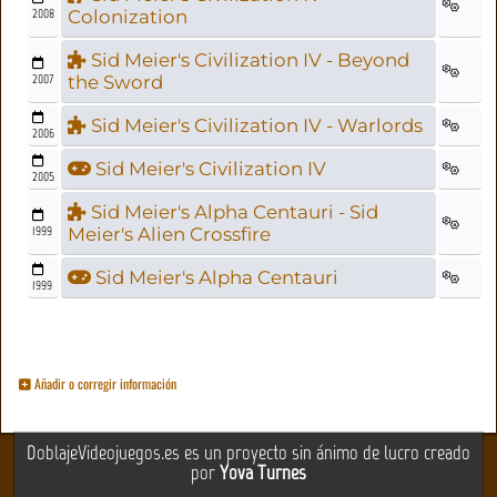
2008
Colonization
Sid Meier's Civilization IV - Beyond
2007
the Sword
Sid Meier's Civilization IV - Warlords
2006
Sid Meier's Civilization IV
2005
Sid Meier's Alpha Centauri - Sid
1999
Meier's Alien Crossfire
Sid Meier's Alpha Centauri
1999
Añadir o corregir información
DoblajeVideojuegos.es es un proyecto sin ánimo de lucro creado
por
Yova Turnes