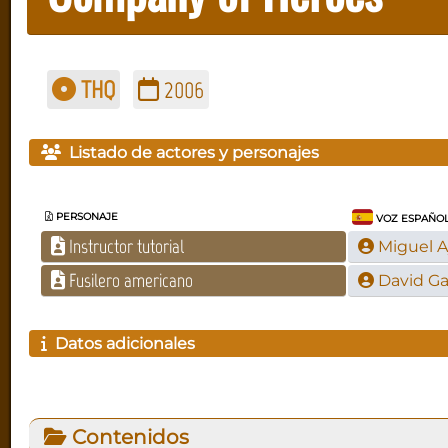
THQ
2006
Listado de actores y personajes
PERSONAJE
VOZ ESPAÑO
Instructor tutorial
Miguel 
Fusilero americano
David Ga
Datos adicionales
Contenidos