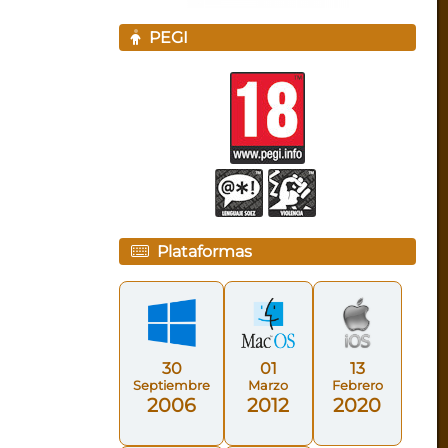
PEGI
Plataformas
30
01
13
Septiembre
Marzo
Febrero
2006
2012
2020