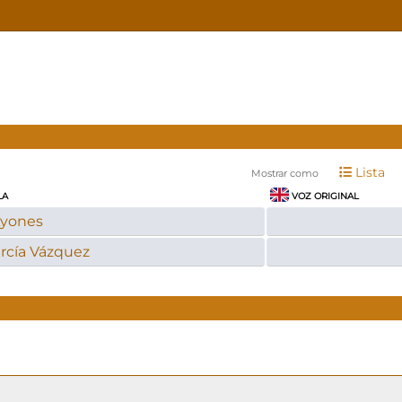
Lista
Mostrar como
LA
VOZ ORIGINAL
Ayones
rcía Vázquez