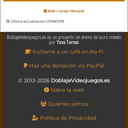
Añadir o corregir información
Última actualización 01/09/2019
DoblajeVideojuegos.es es un proyecto sin ánimo de lucro creado
por
Yova Turnes
Invítame a un café en Ko-Fi
Haz una donación vía PayPal
© 2012-2026
DoblajeVideojuegos.es
Sobre la web
Quienes somos
Política de Privacidad