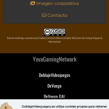
Imagen corporativa
Contacto
Esta obra está bajo una licencia de Creative Commons Reconocimiento-NoComercial-CompartirIgual 4.0
Internacional
YovaGamingNetwork
DoblajeVideojuegos
DeVuego
DeVuego GAL
DeVuego LATAM
DoblajeVideojuegos.es utiliza
cookies propias
para obtener