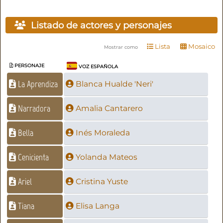
Listado de actores y personajes
Lista
Mosaico
Mostrar como
PERSONAJE
VOZ ESPAÑOLA
La Aprendiza
Blanca Hualde 'Neri'
Narradora
Amalia Cantarero
Bella
Inés Moraleda
Cenicienta
Yolanda Mateos
Ariel
Cristina Yuste
Tiana
Elisa Langa