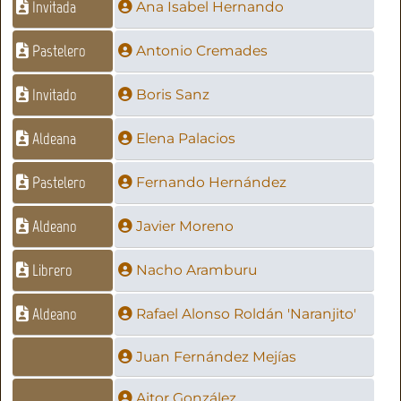
Invitada
Ana Isabel Hernando
Pastelero
Antonio Cremades
Invitado
Boris Sanz
Aldeana
Elena Palacios
Pastelero
Fernando Hernández
Aldeano
Javier Moreno
Librero
Nacho Aramburu
Aldeano
Rafael Alonso Roldán 'Naranjito'
Juan Fernández Mejías
Aitor González