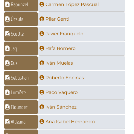
Rapunzel
Carmen López Pascual
Úrsula
Pilar Gentil
Scuttle
Javier Franquelo
Jaq
Rafa Romero
Gus
Iván Muelas
Sebastian
Roberto Encinas
Lumière
Paco Vaquero
Flounder
Iván Sánchez
Aldeana
Ana Isabel Hernando