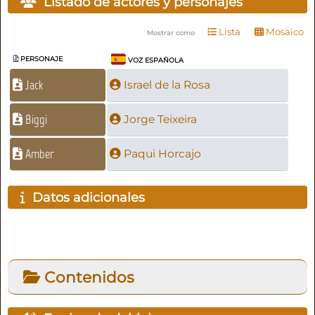
Listado de actores y personajes
Lista
Mosaico
Mostrar como
PERSONAJE
VOZ ESPAÑOLA
Jack
Israel de la Rosa
Biggi
Jorge Teixeira
Amber
Paqui Horcajo
Datos adicionales
Contenidos