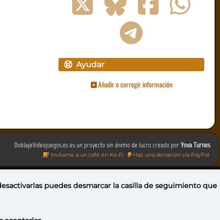
Ayudar
Añadir o corregir información
DoblajeVideojuegos.es es un proyecto sin ánimo de lucro creado por
Yova Turnes
Invítame a un café en Ko-Fi
Haz una donación vía PayPal
 desactivarlas puedes
desmarcar la casilla de seguimiento
que