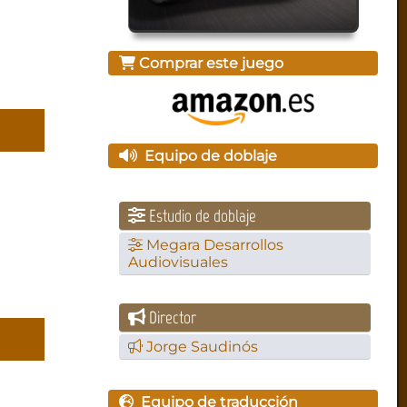
Comprar este juego
Equipo de doblaje
Estudio de doblaje
Megara Desarrollos
Audiovisuales
Director
Jorge Saudinós
Equipo de traducción