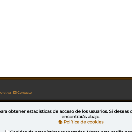
orativa
Contacto
ara obtener estadísticas de acceso de los usuarios. Si deseas
encontrarás abajo.
Esta obra está bajo una licencia de Creative Commons Reconocimiento-NoComercial-CompartirIgual 4.0 Internacional
Política de cookies