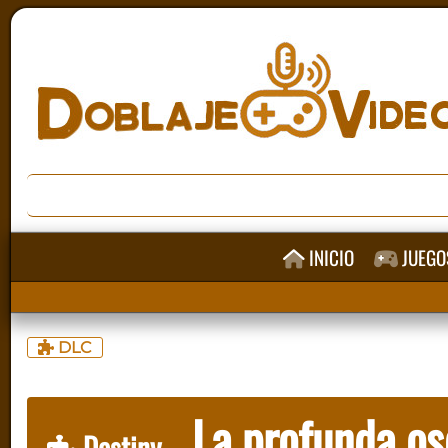
INICIO
JUEGO
DLC
La profunda os
Destiny