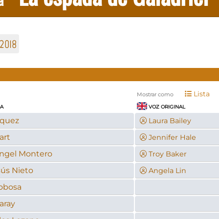
2018
Lista
Mostrar como
LA
VOZ ORIGINAL
zquez
Laura Bailey
art
Jennifer Hale
ngel Montero
Troy Baker
sús Nieto
Angela Lin
obosa
aray