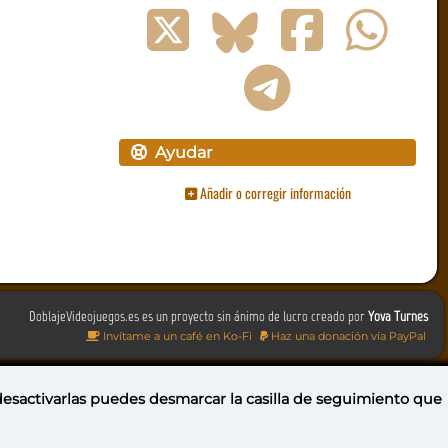
Ayudar
Añadir o corregir información
DoblajeVideojuegos.es es un proyecto sin ánimo de lucro creado por
Yova Turnes
Invítame a un café en Ko-Fi
Haz una donación vía PayPal
 desactivarlas puedes
desmarcar la casilla de seguimiento
que