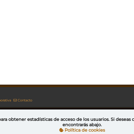
orativa
Contacto
ara obtener estadísticas de acceso de los usuarios. Si deseas
encontrarás abajo.
Esta obra está bajo una licencia de Creative Commons Reconocimiento-NoComercial-CompartirIgual 4.0 Internacional
Política de cookies