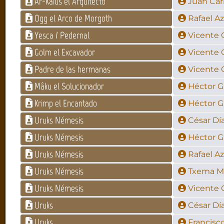
Ar-Kaius el Arquitecto
Juan Car
Ogg el Arco de Morgoth
Rafael A
Yesca / Pedernal
Vicente G
Golm el Excavador
Vicente G
Padre de las hermanas
Vicente G
Mâku el Solucionador
Héctor G
Krimp el Encantado
Héctor G
Uruks Némesis
César Día
Uruks Némesis
Héctor G
Uruks Némesis
Rafael A
Uruks Némesis
Txema M
Uruks Némesis
Vicente G
Uruks
César Día
Uruks
Francisco