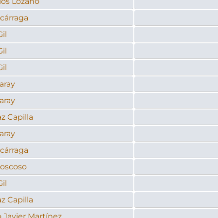
los Lozano
zcárraga
il
il
il
aray
aray
z Capilla
aray
zcárraga
oscoso
il
z Capilla
 Javier Martínez