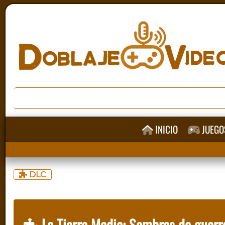
INICIO
JUEGO
DLC
La Tierra Media: Sombras de guerr