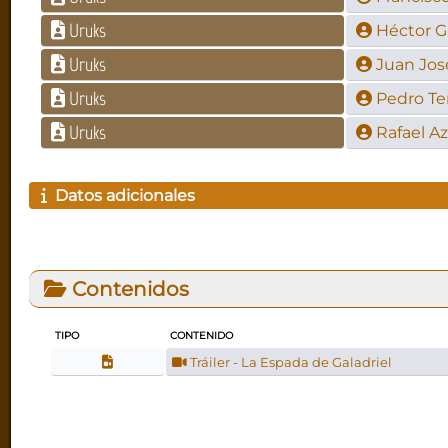
Uruks
Héctor G
Uruks
Juan Jos
Uruks
Pedro Te
Uruks
Rafael A
Datos adicionales
Contenidos
TIPO
CONTENIDO
Tráiler - La Espada de Galadriel