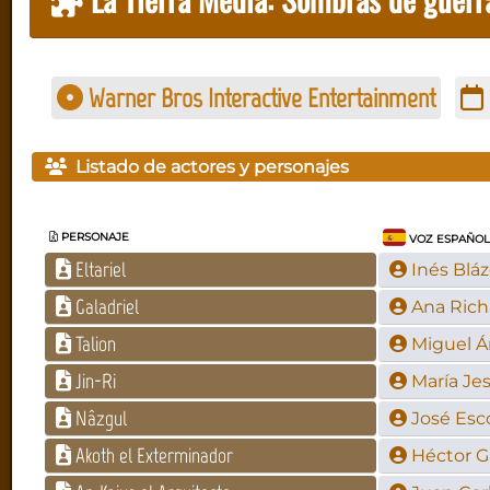
Warner Bros Interactive Entertainment
Listado de actores y personajes
PERSONAJE
VOZ ESPAÑO
Eltariel
Inés Blá
Galadriel
Ana Rich
Talion
Miguel Á
Jin-Ri
María Je
Nâzgul
José Esc
Akoth el Exterminador
Héctor G