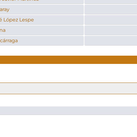
aray
é López Lespe
na
zcárraga