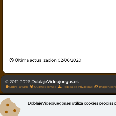
Última actualización 02/06/2020
© 2012-2026
DoblajeVideojuegos.es
Sobre la web
Quienes somos
Política de Privacidad
Imagen corp
DoblajeVideojuegos.es utiliza
cookies propias
p