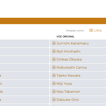
Lista
Mostrar como
VOZ ORIGINAL
Jun'ichi Kanemaru
Ryô Hirohashi
a
Chikao Ôtsuka
Nobutoshi Canna
a
Taeko Kawata
o
Kôji Yusa
ós
Nao Takamori
a
Daisuke Ono