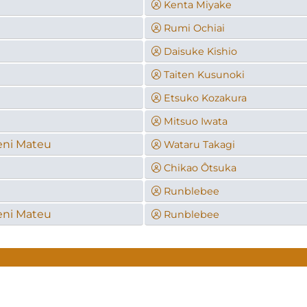
Kenta Miyake
Rumi Ochiai
Daisuke Kishio
Taiten Kusunoki
Etsuko Kozakura
Mitsuo Iwata
eni Mateu
Wataru Takagi
a
Chikao Ôtsuka
Runblebee
eni Mateu
Runblebee