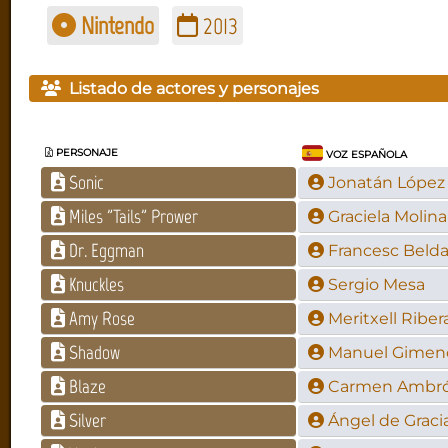
Nintendo
2013
Listado de actores y personajes
PERSONAJE
VOZ ESPAÑOLA
Sonic
Jonatán López
Miles "Tails" Prower
Graciela Molina
Dr. Eggman
Francesc Beld
Knuckles
Sergio Mesa
Amy Rose
Meritxell Riber
Shadow
Manuel Gimen
Blaze
Carmen Ambr
Silver
Ángel de Graci