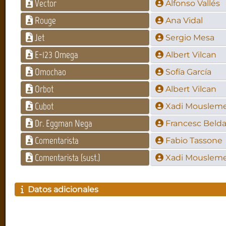
Vector
Alfonso Vallés
Rouge
Ana Vidal
Jet
Sergio Mesa
E-123 Omega
Albert Vilcan
Omochao
Sofía García
Orbot
Albert Vilcan
Cubot
Xadi Mouslem
Dr. Eggman Nega
Francesc Beld
Comentarista
Fabio Tassone
Comentarista (sust.)
Xadi Mouslem
Datos adicionales