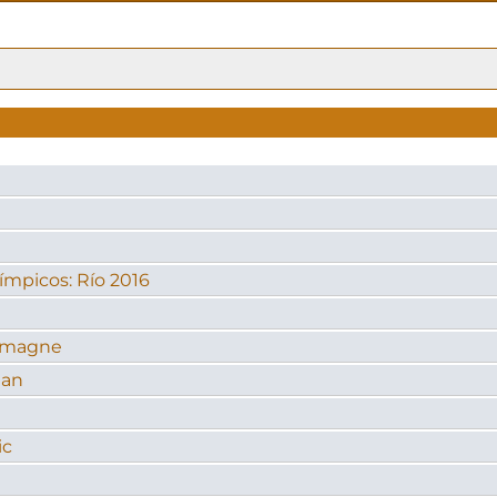
ímpicos: Río 2016
lemagne
man
ic