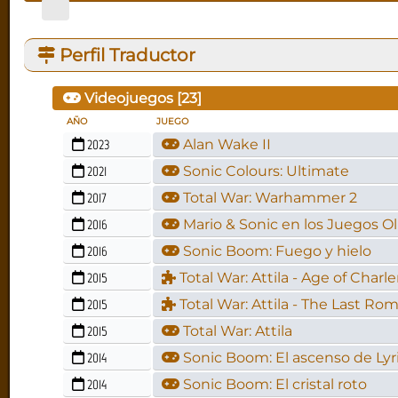
Perfil Traductor
Videojuegos [
23
]
AÑO
JUEGO
2023
Alan Wake II
2021
Sonic Colours: Ultimate
2017
Total War: Warhammer 2
2016
Mario & Sonic en los Juegos Ol
2016
Sonic Boom: Fuego y hielo
2015
Total War: Attila - Age of Char
2015
Total War: Attila - The Last Ro
2015
Total War: Attila
2014
Sonic Boom: El ascenso de Lyr
2014
Sonic Boom: El cristal roto