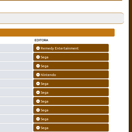
EDITORA
Remedy Entertainment
Sega
Sega
Nintendo
Sega
Sega
Sega
Sega
Sega
Sega