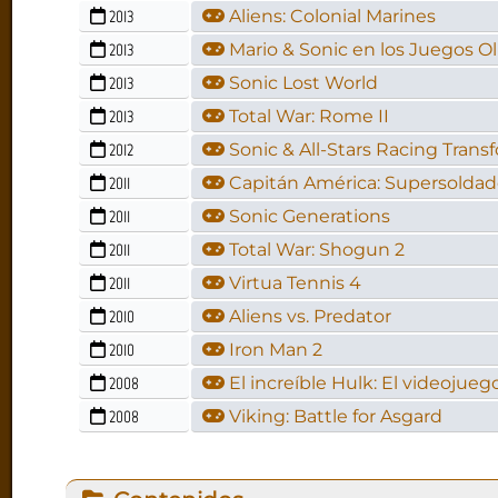
2013
Aliens: Colonial Marines
2013
Mario & Sonic en los Juegos Ol
2013
Sonic Lost World
2013
Total War: Rome II
2012
Sonic & All-Stars Racing Tran
2011
Capitán América: Supersolda
2011
Sonic Generations
2011
Total War: Shogun 2
2011
Virtua Tennis 4
2010
Aliens vs. Predator
2010
Iron Man 2
2008
El increíble Hulk: El videojuego
2008
Viking: Battle for Asgard