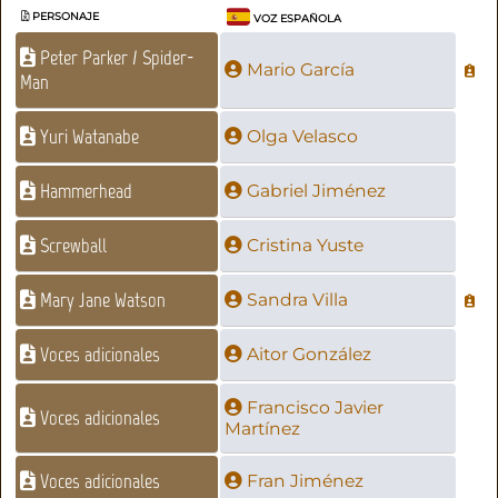
PERSONAJE
VOZ ESPAÑOLA
Peter Parker / Spider-
Mario García
Man
Yuri Watanabe
Olga Velasco
Hammerhead
Gabriel Jiménez
Screwball
Cristina Yuste
Mary Jane Watson
Sandra Villa
Voces adicionales
Aitor González
Francisco Javier
Voces adicionales
Martínez
Voces adicionales
Fran Jiménez