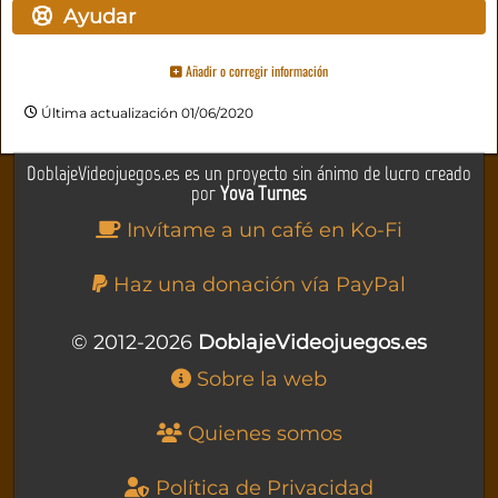
Ayudar
Añadir o corregir información
Última actualización 01/06/2020
DoblajeVideojuegos.es es un proyecto sin ánimo de lucro creado
por
Yova Turnes
Invítame a un café en Ko-Fi
Haz una donación vía PayPal
© 2012-2026
DoblajeVideojuegos.es
Sobre la web
Quienes somos
Política de Privacidad