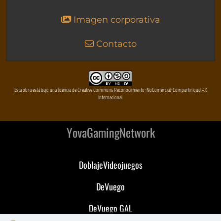
Imagen corporativa
Contacto
Esta obra está bajo una licencia de Creative Commons Reconocimiento-NoComercial-CompartirIgual 4.0
Internacional
YovaGamingNetwork
DoblajeVideojuegos
DeVuego
DeVuego GAL