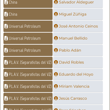
China
Salvador Aldeguer
China
Miguel Zúñiga
Universal Petroleum
José Antonio Ceinos
Universal Petroleum
Manuel Bellido
Universal Petroleum
Pablo Adán
P.L.A.V. (Separatistas del VZ)
David Robles
P.L.A.V. (Separatistas del VZ)
Eduardo del Hoyo
P.L.A.V. (Separatistas del VZ)
Miriam Valencia
P.L.A.V. (Separatistas del VZ)
Jesús Carrasco