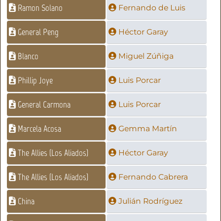
Ramon Solano
Fernando de Luis
General Peng
Héctor Garay
Blanco
Miguel Zúñiga
Phillip Joye
Luis Porcar
General Carmona
Luis Porcar
Marcela Acosa
Gemma Martín
The Allies (Los Aliados)
Héctor Garay
The Allies (Los Aliados)
Fernando Cabrera
China
Julián Rodríguez