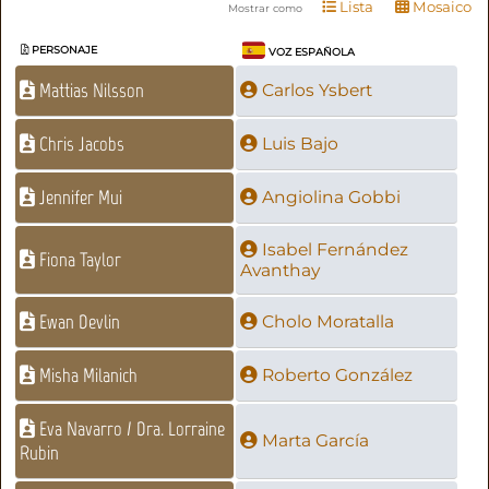
Lista
Mosaico
Mostrar como
PERSONAJE
VOZ ESPAÑOLA
Mattias Nilsson
Carlos Ysbert
Chris Jacobs
Luis Bajo
Jennifer Mui
Angiolina Gobbi
Isabel Fernández
Fiona Taylor
Avanthay
Ewan Devlin
Cholo Moratalla
Misha Milanich
Roberto González
Eva Navarro / Dra. Lorraine
Marta García
Rubin