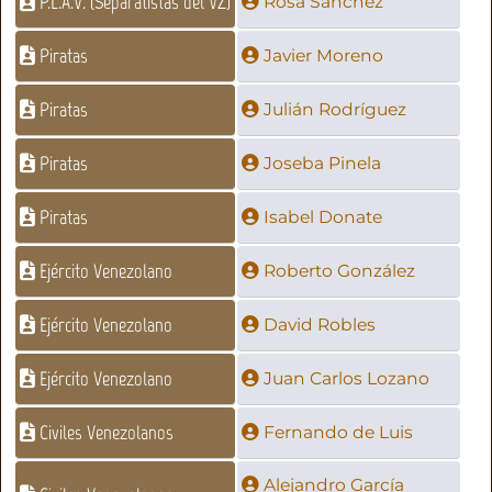
P.L.A.V. (Separatistas del VZ)
Rosa Sánchez
Piratas
Javier Moreno
Piratas
Julián Rodríguez
Piratas
Joseba Pinela
Piratas
Isabel Donate
Ejército Venezolano
Roberto González
Ejército Venezolano
David Robles
Ejército Venezolano
Juan Carlos Lozano
Civiles Venezolanos
Fernando de Luis
Alejandro García