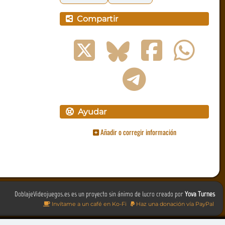
Compartir
Ayudar
Añadir o corregir información
DoblajeVideojuegos.es es un proyecto sin ánimo de lucro creado por
Yova Turnes
Invítame a un café en Ko-Fi
Haz una donación vía PayPal