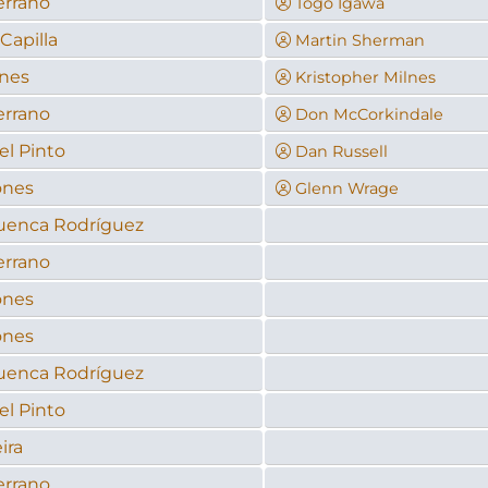
errano
Togo Igawa
Capilla
Martin Sherman
ones
Kristopher Milnes
errano
Don McCorkindale
l Pinto
Dan Russell
ones
Glenn Wrage
uenca Rodríguez
errano
ones
ones
uenca Rodríguez
l Pinto
ira
errano