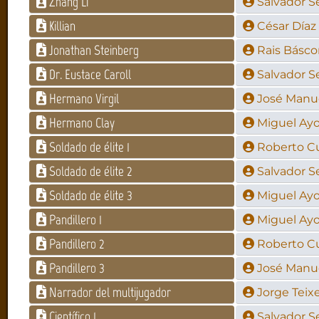
Zhang Li
Salvador S
Killian
César Díaz 
Jonathan Steinberg
Rais Básc
Dr. Eustace Caroll
Salvador S
Hermano Virgil
José Manue
Hermano Clay
Miguel Ay
Soldado de élite 1
Roberto C
Soldado de élite 2
Salvador S
Soldado de élite 3
Miguel Ay
Pandillero 1
Miguel Ay
Pandillero 2
Roberto C
Pandillero 3
José Manue
Narrador del multijugador
Jorge Teixe
Científico 1
Salvador S