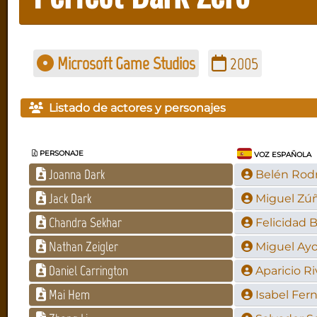
Microsoft Game Studios
2005
Listado de actores y personajes
PERSONAJE
VOZ ESPAÑOLA
Joanna Dark
Belén Rod
Jack Dark
Miguel Zú
Chandra Sekhar
Felicidad B
Nathan Zeigler
Miguel Ay
Daniel Carrington
Aparicio R
Mai Hem
Isabel Fer