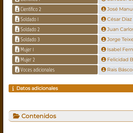
Científico 2
José Manue
Soldado 1
César Díaz 
Soldado 2
Juan Carlo
Soldado 3
Jorge Teixe
Mujer 1
Isabel Fer
Mujer 2
Felicidad B
Voces adicionales
Rais Básc
Datos adicionales
Contenidos