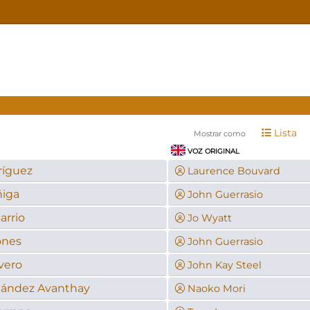
Lista
Mostrar como
VOZ ORIGINAL
ríguez
Laurence Bouvard
ñiga
John Guerrasio
arrio
Jo Wyatt
ones
John Guerrasio
ivero
John Kay Steel
nández Avanthay
Naoko Mori