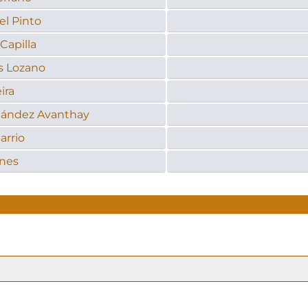
l Pinto
Capilla
s Lozano
ira
nández Avanthay
arrio
ones