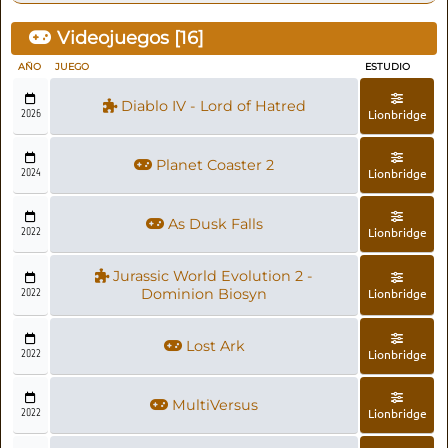
Videojuegos [
16
]
AÑO
JUEGO
ESTUDIO
Diablo IV - Lord of Hatred
2026
Lionbridge
Planet Coaster 2
2024
Lionbridge
As Dusk Falls
2022
Lionbridge
Jurassic World Evolution 2 -
2022
Dominion Biosyn
Lionbridge
Lost Ark
2022
Lionbridge
MultiVersus
2022
Lionbridge