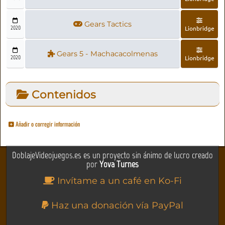
Gears Tactics
2020
Lionbridge
Gears 5 - Machacacolmenas
2020
Lionbridge
Contenidos
Añadir o corregir información
DoblajeVideojuegos.es es un proyecto sin ánimo de lucro creado
por
Yova Turnes
Invítame a un café en Ko-Fi
Haz una donación vía PayPal