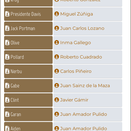
Presidente Davis
Miguel Zúñiga
Jack Portman
Juan Carlos Lozano
Olive
Inma Gallego
Pollard
Roberto Cuadrado
Nerbu
Carlos Piñeiro
Gabe
Juan Sainz de la Maza
Clint
Javier Gámir
Garan
Juan Amador Pulido
Aiden
Juan Amador Pulido