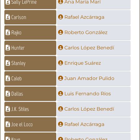
Sally LePrine
Ana María Marí
Carlson
Rafael Azcárraga
Rajko
Roberto González
Hunter
Carlos López Benedí
Stanley
Enrique Suárez
Caleb
Juan Amador Pulido
Dallas
Luis Fernando Ríos
J.K. Stiles
Carlos López Benedí
Joe el Loco
Rafael Azcárraga
Krug
Roberto González