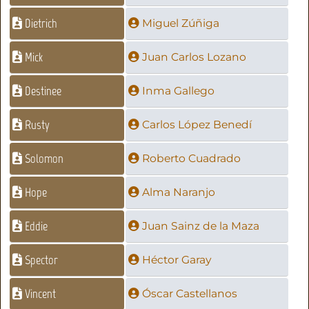
Dietrich
Miguel Zúñiga
Mick
Juan Carlos Lozano
Destinee
Inma Gallego
Rusty
Carlos López Benedí
Solomon
Roberto Cuadrado
Hope
Alma Naranjo
Eddie
Juan Sainz de la Maza
Spector
Héctor Garay
Vincent
Óscar Castellanos