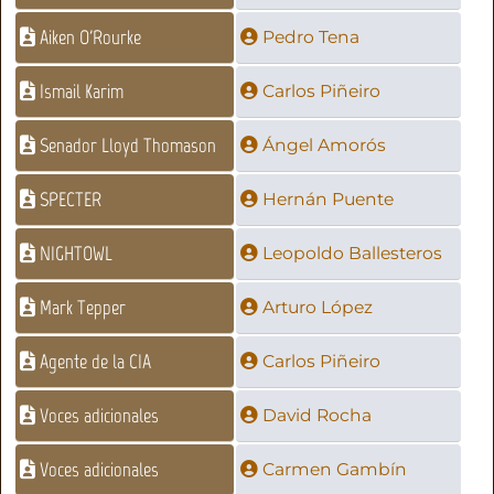
Aiken O'Rourke
Pedro Tena
Ismail Karim
Carlos Piñeiro
Senador Lloyd Thomason
Ángel Amorós
SPECTER
Hernán Puente
NIGHTOWL
Leopoldo Ballesteros
Mark Tepper
Arturo López
Agente de la CIA
Carlos Piñeiro
Voces adicionales
David Rocha
Voces adicionales
Carmen Gambín