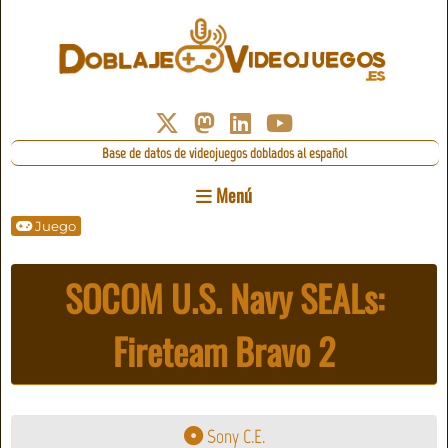
Base de datos de videojuegos doblados al español
Menú
Juego
SOCOM U.S. Navy SEALs:
Fireteam Bravo 2
Sony C.E.