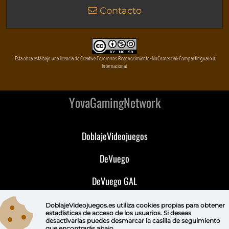
Contacto
Esta obra está bajo una licencia de Creative Commons Reconocimiento-NoComercial-CompartirIgual 4.0
Internacional
YovaGamingNetwork
DoblajeVideojuegos
DeVuego
DeVuego GAL
DeVuego LATAM
DoblajeVideojuegos.es utiliza
cookies propias
para obtener
estadísticas de acceso de los usuarios. Si deseas
desactivarlas puedes
desmarcar la casilla de seguimiento
DeVuego Portugal
que encontrarás abajo.