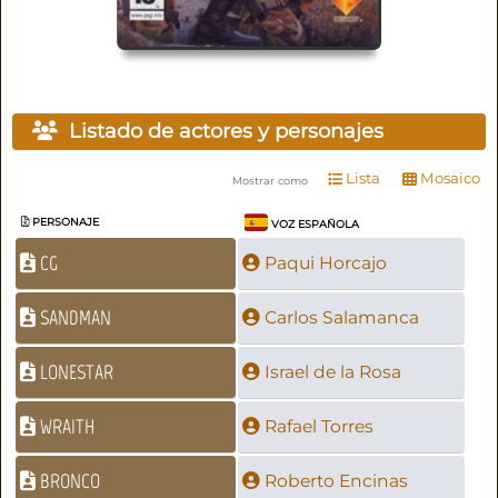
Listado de actores y personajes
Lista
Mosaico
Mostrar como
PERSONAJE
VOZ ESPAÑOLA
CG
Paqui Horcajo
SANDMAN
Carlos Salamanca
LONESTAR
Israel de la Rosa
WRAITH
Rafael Torres
BRONCO
Roberto Encinas