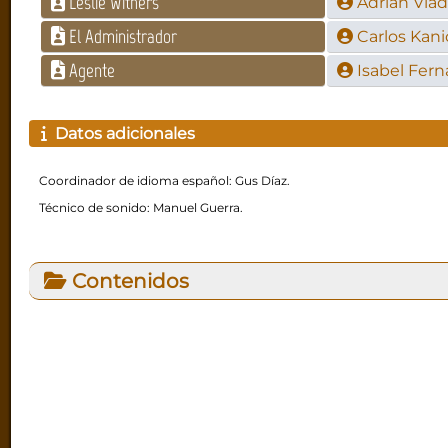
Leslie Withers
Adrián Viad
El Administrador
Carlos Kan
Agente
Isabel Fer
Datos adicionales
Coordinador de idioma español: Gus Díaz.
Técnico de sonido: Manuel Guerra.
Contenidos