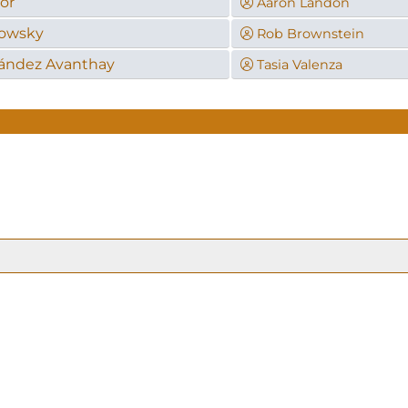
or
Aaron Landon
iowsky
Rob Brownstein
nández Avanthay
Tasia Valenza