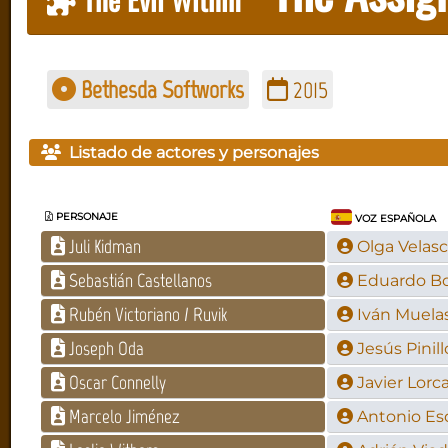
Bethesda Softworks
2015
Listado de actores y personajes
PERSONAJE
VOZ ESPAÑOLA
Juli Kidman
Olga Velas
Sebastián Castellanos
Eduardo B
Rubén Victoriano / Ruvik
Iván Muela
Joseph Oda
Jesús Pinill
Oscar Connelly
Javier Lorc
Marcelo Jiménez
Antonio Es