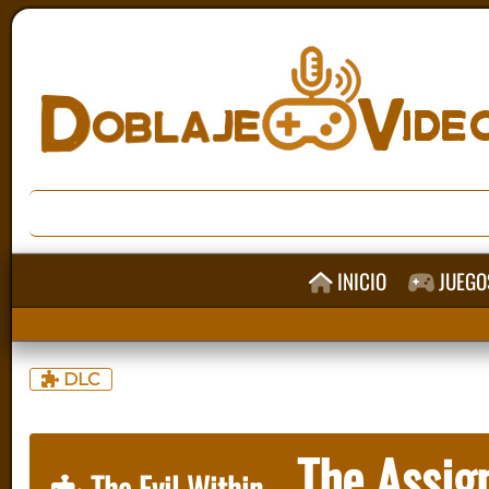
INICIO
JUEGO
DLC
The Assig
The Evil Within