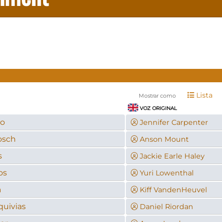
Lista
Mostrar como
VOZ ORIGINAL
co
Jennifer Carpenter
osch
Anson Mount
s
Jackie Earle Haley
os
Yuri Lowenthal
a
Kiff VandenHeuvel
quivias
Daniel Riordan