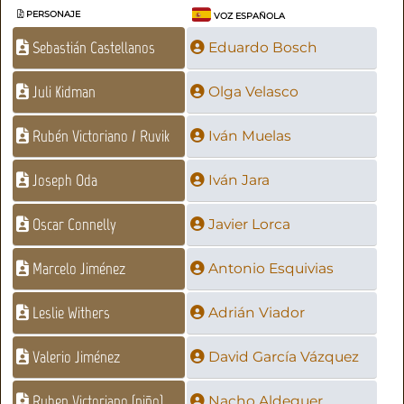
PERSONAJE
VOZ ESPAÑOLA
Sebastián Castellanos
Eduardo Bosch
Juli Kidman
Olga Velasco
Rubén Victoriano / Ruvik
Iván Muelas
Joseph Oda
Iván Jara
Oscar Connelly
Javier Lorca
Marcelo Jiménez
Antonio Esquivias
Leslie Withers
Adrián Viador
Valerio Jiménez
David García Vázquez
Ruben Victoriano (niño)
Nacho Aldeguer