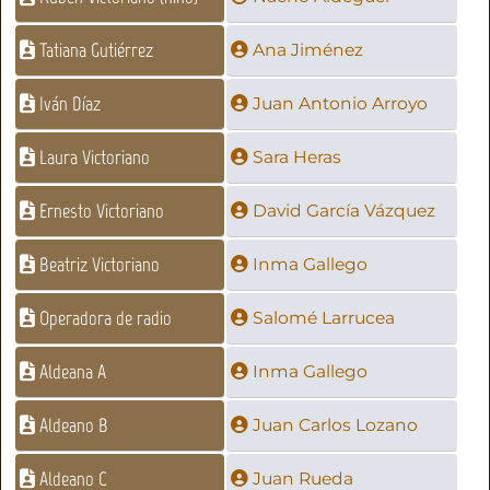
Tatiana Gutiérrez
Ana Jiménez
Iván Díaz
Juan Antonio Arroyo
Laura Victoriano
Sara Heras
Ernesto Victoriano
David García Vázquez
Beatriz Victoriano
Inma Gallego
Operadora de radio
Salomé Larrucea
Aldeana A
Inma Gallego
Aldeano B
Juan Carlos Lozano
Aldeano C
Juan Rueda