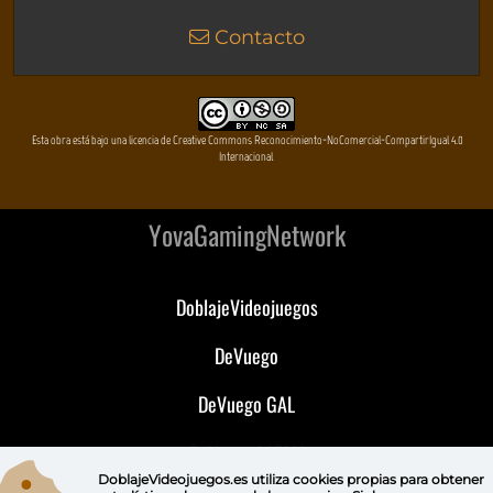
Contacto
Esta obra está bajo una licencia de Creative Commons Reconocimiento-NoComercial-CompartirIgual 4.0
Internacional
YovaGamingNetwork
DoblajeVideojuegos
DeVuego
DeVuego GAL
DeVuego LATAM
DoblajeVideojuegos.es utiliza
cookies propias
para obtener