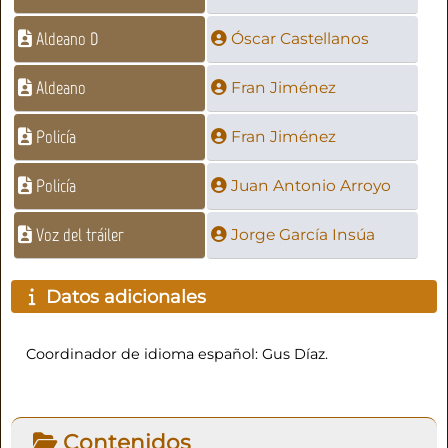
Aldeano D
Óscar Castellanos
Aldeano
Fran Jiménez
Policía
Fran Jiménez
Policía
Juan Antonio Arroyo
Voz del tráiler
Jorge García Insúa
Datos adicionales
Coordinador de idioma español: Gus Díaz.
Contenidos