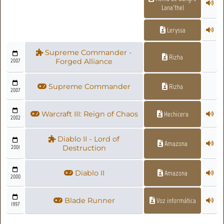
Lana'thel
Leryssa
Supreme Commander -
Rizha
2007
Forged Alliance
Supreme Commander
Rizha
2007
Warcraft III: Reign of Chaos
Hechicera
2002
Diablo II - Lord of
Amazona
2001
Destruction
Diablo II
Amazona
2000
Blade Runner
Voz informática
1997