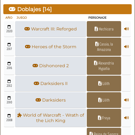
Doblajes [
14
]
AÑO
JUEGO
PERSONAJE
Warcraft III: Reforged
Hechicera
2020
Cassia, la
Heroes of the Storm
2017
Amazona
Alexandria
Dishonored 2
2016
Hypatia
Darksiders II
Lilith
2012
Darksiders
Lilith
2010
World of Warcraft - Wrath of
Freya
2008
the Lich King
Reina de Sangre