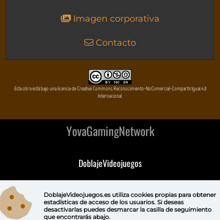
Imagen corporativa
Contacto
Esta obra está bajo una licencia de Creative Commons Reconocimiento-NoComercial-CompartirIgual 4.0
Internacional
YovaGamingNetwork
DoblajeVideojuegos
DeVuego
DoblajeVideojuegos.es utiliza
cookies propias
para obtener
estadísticas de acceso de los usuarios. Si deseas
DeVuego GAL
desactivarlas puedes
desmarcar la casilla de seguimiento
que encontrarás abajo.