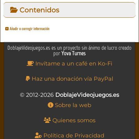
Contenidos
Añadir o corregir información
DoblajeVideojuegos.es es un proyecto sin ánimo de lucro creado
por
Yova Turnes
Invítame a un café en Ko-Fi
Haz una donación vía PayPal
© 2012-2026
DoblajeVideojuegos.es
Sobre la web
Quienes somos
Política de Privacidad