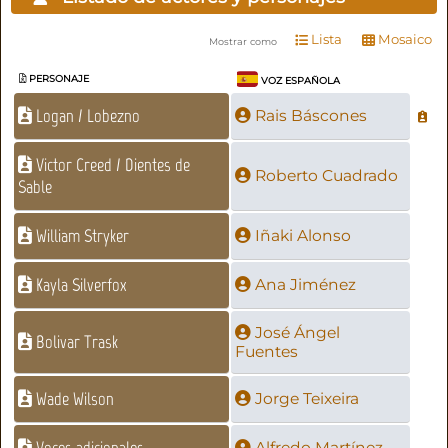
Lista
Mosaico
Mostrar como
PERSONAJE
VOZ ESPAÑOLA
Logan / Lobezno
Rais Báscones
Victor Creed / Dientes de
Roberto Cuadrado
Sable
William Stryker
Iñaki Alonso
Kayla Silverfox
Ana Jiménez
José Ángel
Bolivar Trask
Fuentes
Wade Wilson
Jorge Teixeira
Voces adicionales
Alfredo Martínez