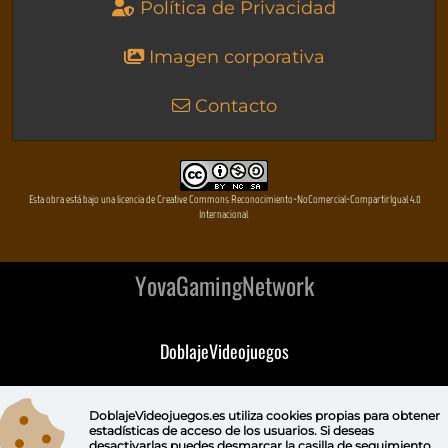
Política de Privacidad
Imagen corporativa
Contacto
Esta obra está bajo una licencia de Creative Commons Reconocimiento-NoComercial-CompartirIgual 4.0
Internacional
YovaGamingNetwork
DoblajeVideojuegos
DeVuego
DoblajeVideojuegos.es utiliza
cookies propias
para obtener
estadísticas de acceso de los usuarios. Si deseas
DeVuego GAL
desactivarlas puedes
desmarcar la casilla de seguimiento