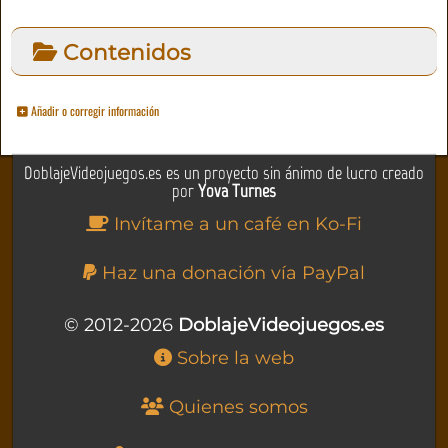
Contenidos
Añadir o corregir información
DoblajeVideojuegos.es es un proyecto sin ánimo de lucro creado
por
Yova Turnes
Invítame a un café en Ko-Fi
Haz una donación vía PayPal
© 2012-2026
DoblajeVideojuegos.es
Sobre la web
Quienes somos