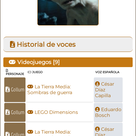
Historial de voces
Videojuegos [
9
]
JUEGO
VOZ ESPAÑOLA
PERSONAJE
César
La Tierra Media:
Gollum
Díaz
Sombras de guerra
Capilla
Eduardo
Gollum
LEGO Dimensions
Bosch
César
La Tierra Media:
Gollum
Díaz