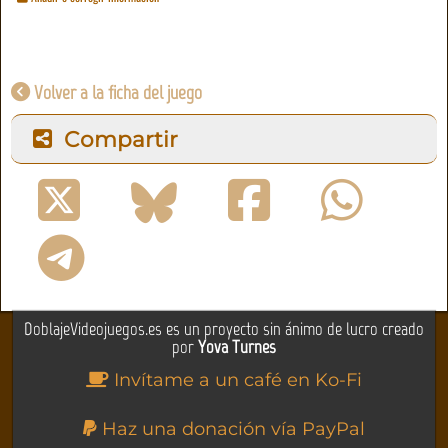
Volver a la ficha del juego
Compartir
DoblajeVideojuegos.es es un proyecto sin ánimo de lucro creado
por
Yova Turnes
Invítame a un café en Ko-Fi
Haz una donación vía PayPal