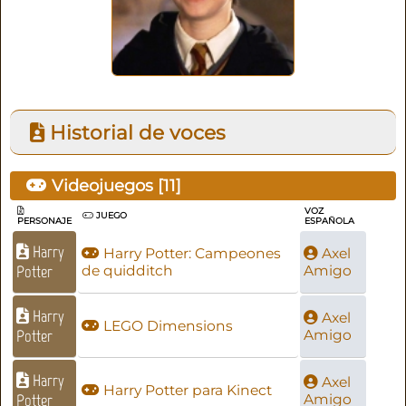
Historial de voces
Videojuegos [
11
]
VOZ
JUEGO
PERSONAJE
ESPAÑOLA
Harry
Harry Potter: Campeones
Axel
Potter
de quidditch
Amigo
Harry
Axel
LEGO Dimensions
Potter
Amigo
Harry
Axel
Harry Potter para Kinect
Potter
Amigo