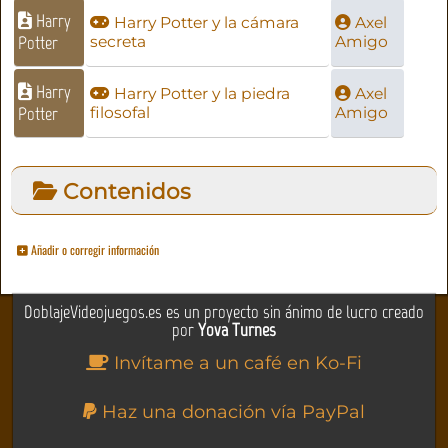
Harry
Harry Potter y la cámara
Axel
Potter
secreta
Amigo
Harry
Harry Potter y la piedra
Axel
Potter
filosofal
Amigo
Contenidos
Añadir o corregir información
DoblajeVideojuegos.es es un proyecto sin ánimo de lucro creado
por
Yova Turnes
Invítame a un café en Ko-Fi
Haz una donación vía PayPal