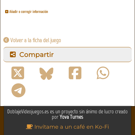
Añadir o corregir información
Volver a la ficha del juego
Compartir
DoblajeVideojuegos.es es un proyecto sin ánimo de lucro creado
por
Yova Turnes
Invítame a un café en Ko-Fi