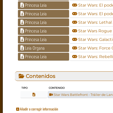
Princesa Leia
Star Wars: El pode
Princesa Leia
Star Wars: El pod
Princesa Leia
Star Wars: Lethal 
Princesa Leia
Star Wars Rogue 
Princesa Leia
Star Wars: Galact
Leia Organa
Star Wars: Forc
Princesa Leia
Star Wars: Rebell
Contenidos
TIPO
CONTENIDO
Star Wars Battlefront - Tráiler de L
Añadir o corregir información