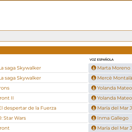
VOZ ESPAÑOLA
La saga Skywalker
Marta Moreno
La saga Skywalker
Mercè Montal
rons
Yolanda Mateo
ront II
Yolanda Mateo
l despertar de la Fuerza
María del Mar 
0: Star Wars
Inma Gallego
front
María del Mar 