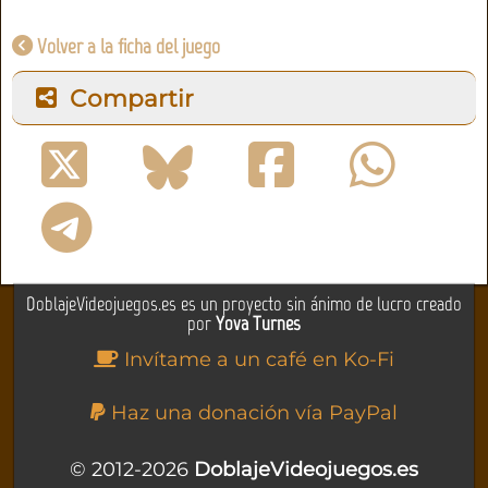
Volver a la ficha del juego
Compartir
DoblajeVideojuegos.es es un proyecto sin ánimo de lucro creado
por
Yova Turnes
Invítame a un café en Ko-Fi
Haz una donación vía PayPal
© 2012-2026
DoblajeVideojuegos.es