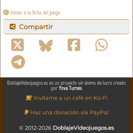
Volver a la ficha del juego
Compartir
DoblajeVideojuegos.es es un proyecto sin ánimo de lucro creado
por
Yova Turnes
Invítame a un café en Ko-Fi
Haz una donación vía PayPal
© 2012-2026
DoblajeVideojuegos.es