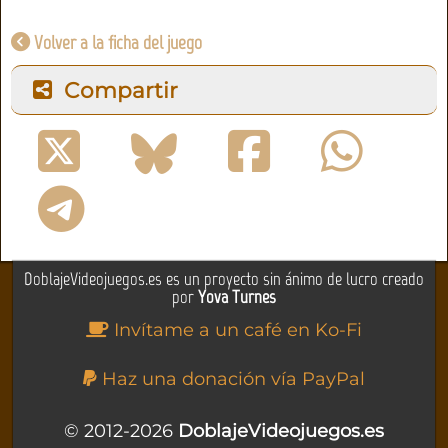
Volver a la ficha del juego
Compartir
DoblajeVideojuegos.es es un proyecto sin ánimo de lucro creado
por
Yova Turnes
Invítame a un café en Ko-Fi
Haz una donación vía PayPal
© 2012-2026
DoblajeVideojuegos.es