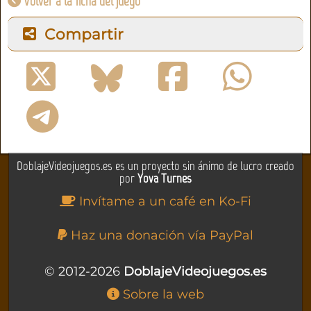
Volver a la ficha del juego
Compartir
DoblajeVideojuegos.es es un proyecto sin ánimo de lucro creado
por
Yova Turnes
Invítame a un café en Ko-Fi
Haz una donación vía PayPal
© 2012-2026
DoblajeVideojuegos.es
Sobre la web