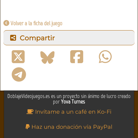
Volver a la ficha del juego
Compartir
DoblajeVideojuegos.es es un proyecto sin ánimo de lucro creado
por
Yova Turnes
Invítame a un café en Ko-Fi
Haz una donación vía PayPal