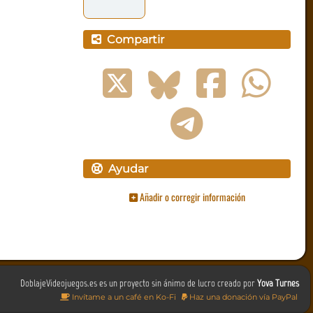
Compartir
Ayudar
Añadir o corregir información
DoblajeVideojuegos.es es un proyecto sin ánimo de lucro creado por
Yova Turnes
Invítame a un café en Ko-Fi
Haz una donación vía PayPal