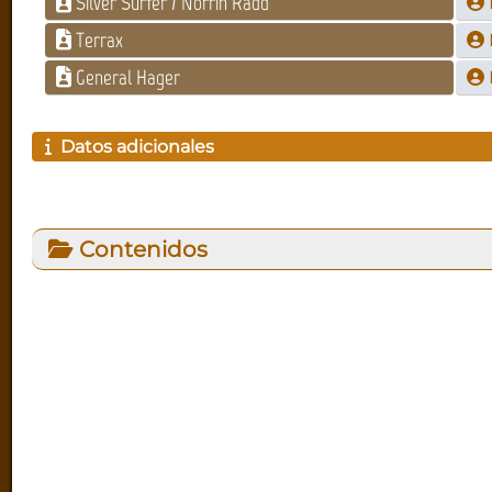
Silver Surfer / Norrin Radd
Terrax
General Hager
Datos adicionales
Contenidos