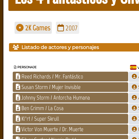
2K Games
2007
Listado de actores y personajes
PERSONAJE
V
Reed Richards / Mr. Fantástico
Susan Storm / Mujer Invisible
Johnny Storm / Antorcha Humana
Ben Grimm / La Cosa
Kl’rt / Super Skrull
Victor Von Muerte / Dr. Muerte