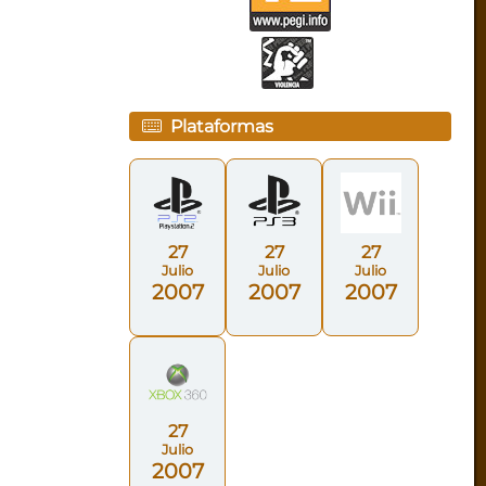
Plataformas
27
27
27
Julio
Julio
Julio
2007
2007
2007
27
Julio
2007