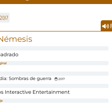
2017
F
Némesis
uadrado
ginal
dia: Sombras de guerra
2017
s Interactive Entertainment
je