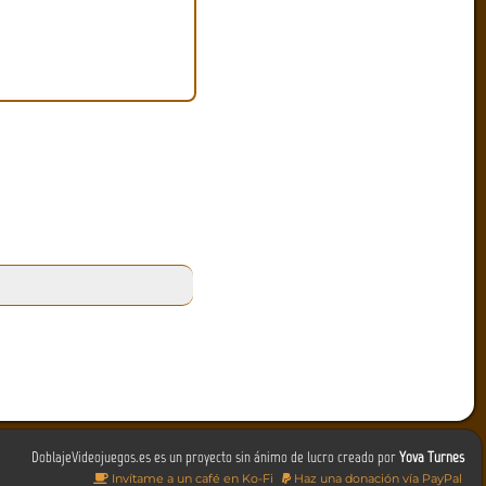
DoblajeVideojuegos.es es un proyecto sin ánimo de lucro creado por
Yova Turnes
Invítame a un café en Ko-Fi
Haz una donación vía PayPal