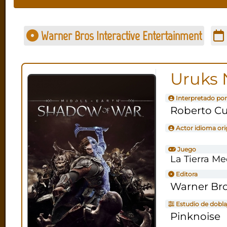
Warner Bros Interactive Entertainment
Uruks 
Interpretado por
Roberto C
Actor idioma ori
Juego
La Tierra Me
Editora
Warner Bro
Estudio de dobla
Pinknoise