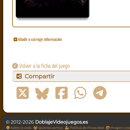
Añadir o corregir información
Volver a la ficha del juego
Compartir
© 2012-2026
DoblajeVideojuegos.es
Sobre la web
Quienes somos
Política de Privacidad
Imagen corp