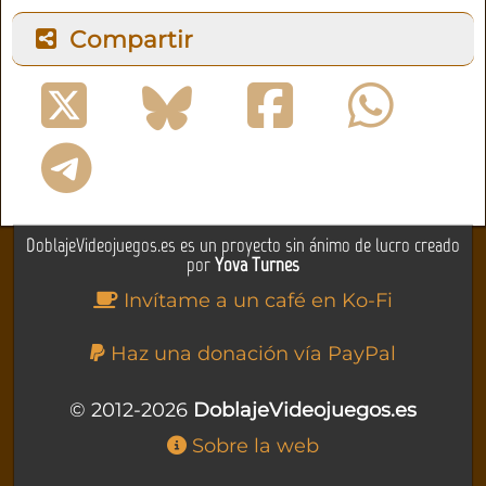
Compartir
DoblajeVideojuegos.es es un proyecto sin ánimo de lucro creado
por
Yova Turnes
Invítame a un café en Ko-Fi
Haz una donación vía PayPal
© 2012-2026
DoblajeVideojuegos.es
Sobre la web