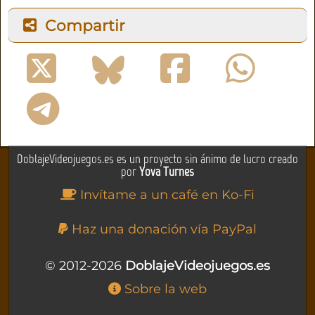
Compartir
DoblajeVideojuegos.es es un proyecto sin ánimo de lucro creado
por
Yova Turnes
Invítame a un café en Ko-Fi
Haz una donación vía PayPal
© 2012-2026
DoblajeVideojuegos.es
Sobre la web