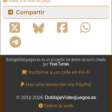
Volver a la ficha del juego
Compartir
DoblajeVideojuegos.es es un proyecto sin ánimo de lucro creado
por
Yova Turnes
Invítame a un café en Ko-Fi
Haz una donación vía PayPal
© 2012-2026
DoblajeVideojuegos.es
Sobre la web