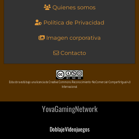
Quienes somos
Política de Privacidad
Imagen corporativa
Contacto
Esta obra está bajo una licencia de Creative Commons Reconocimiento-NoComercial-CompartirIgual 4.0
Internacional
YovaGamingNetwork
DoblajeVideojuegos