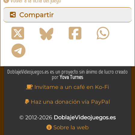
Volver a la ficha del juego
Compartir
DoblajeVideojuegos.es es un proyecto sin ánimo de lucro creado
por
Yova Turnes
Invítame a un café en Ko-Fi
Haz una donación vía PayPal
© 2012-2026
DoblajeVideojuegos.es
Sobre la web