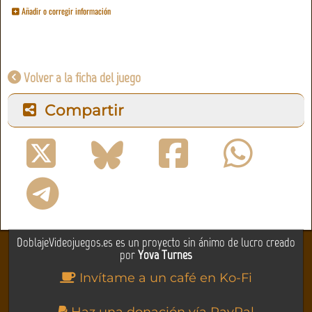
Añadir o corregir información
Volver a la ficha del juego
Compartir
DoblajeVideojuegos.es es un proyecto sin ánimo de lucro creado
por
Yova Turnes
Invítame a un café en Ko-Fi
Haz una donación vía PayPal