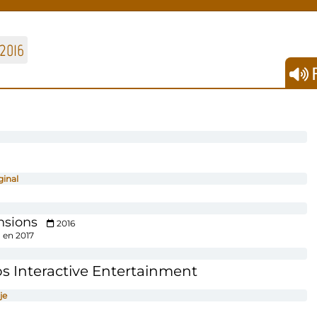
2016
F
ginal
sions
2016
 en 2017
s Interactive Entertainment
je