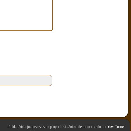
DoblajeVideojuegos.es es un proyecto sin ánimo de lucro creado por
Yova Turnes