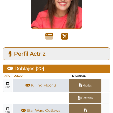
Perfil Actriz
Doblajes [
20
]
AÑO
JUEGO
PERSONAJE
Killing Floor 3
Rhodes
2025
Científica
Star Wars Outlaws
2024