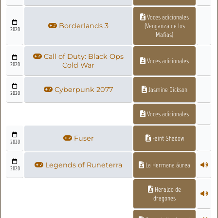
Voces adicionales
Borderlands 3
(Venganza de los
2020
Mafias)
Call of Duty: Black Ops
Voces adicionales
2020
Cold War
Cyberpunk 2077
Jasmine Dickson
2020
Voces adicionales
Fuser
Faint Shadow
2020
Legends of Runeterra
La Hermana áurea
2020
Heraldo de
dragones