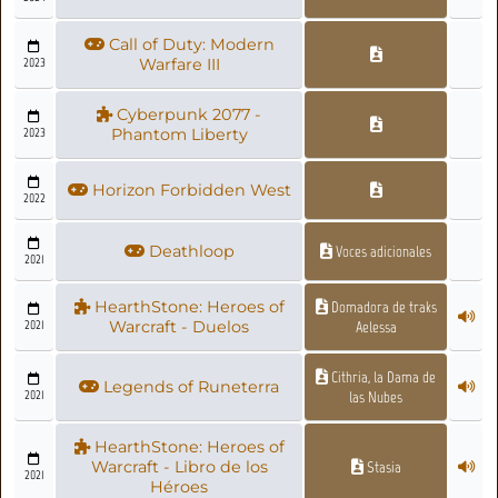
Call of Duty: Modern
2023
Warfare III
Cyberpunk 2077 -
2023
Phantom Liberty
Horizon Forbidden West
2022
Deathloop
Voces adicionales
2021
HearthStone: Heroes of
Domadora de traks
2021
Warcraft - Duelos
Aelessa
Cithria, la Dama de
Legends of Runeterra
2021
las Nubes
HearthStone: Heroes of
Warcraft - Libro de los
Stasia
2021
Héroes