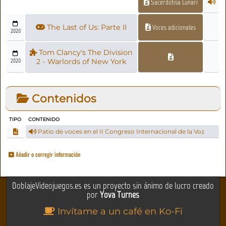
Sacerdotisa Lunari
The Last of Us: Parte II
Voces adicionales
2020
Tom Clancy's The Division
2020
2 - Warlords of New York
Contenidos
TIPO
CONTENIDO
Patio de voces en el II Congreso Internacional de la Voz
Añadir o corregir información
DoblajeVideojuegos.es es un proyecto sin ánimo de lucro creado
por
Yova Turnes
Invítame a un café en Ko-Fi