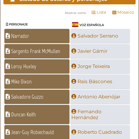
Lista
Mosaico
Mostrar como
PERSONAJE
VOZ ESPAÑOLA
Narrador
Salvador Serrano
Sargento Frank McMullen
Javier Gámir
Leroy Huxley
Jorge Teixeira
Mike Dixon
Rais Báscones
Salvadore Guzzo
Antonio Abenójar
Fernando
Duncan Keith
Hernández
Jean-Guy Robiechauld
Roberto Cuadrado