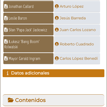
Jonathan Callard
Arturo López
Leslie Baron
Jesús Barreda
Stan 'Papa Jack' Jackowicz
Juan Carlos Lozano
Łukasz 'Bang Boom'
Roberto Cuadrado
Kolwalski
Mayor Gerald Ingram
Carlos López Benedí
Datos adicionales
Contenidos