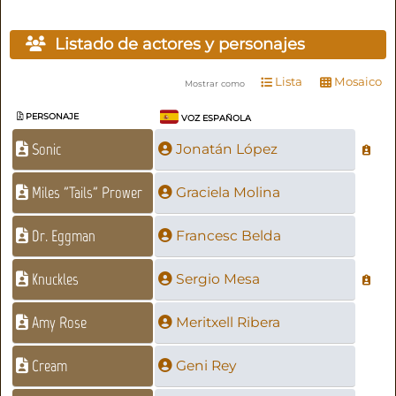
Listado de actores y personajes
Lista
Mosaico
Mostrar como
PERSONAJE
VOZ ESPAÑOLA
Sonic
Jonatán López
Miles "Tails" Prower
Graciela Molina
Dr. Eggman
Francesc Belda
Knuckles
Sergio Mesa
Amy Rose
Meritxell Ribera
Cream
Geni Rey