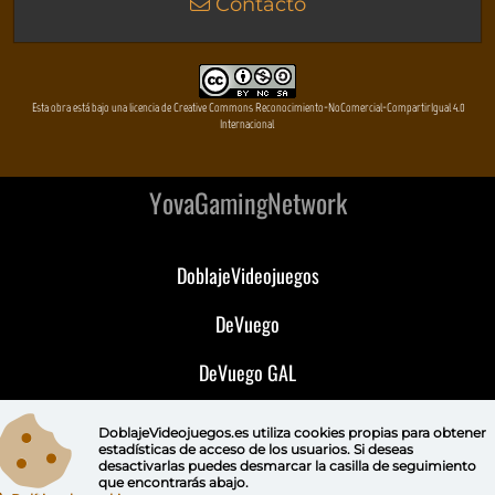
Contacto
Esta obra está bajo una licencia de Creative Commons Reconocimiento-NoComercial-CompartirIgual 4.0
Internacional
YovaGamingNetwork
DoblajeVideojuegos
DeVuego
DeVuego GAL
DeVuego LATAM
DoblajeVideojuegos.es utiliza
cookies propias
para obtener
estadísticas de acceso de los usuarios. Si deseas
DeVuego Portugal
desactivarlas puedes
desmarcar la casilla de seguimiento
que encontrarás abajo.