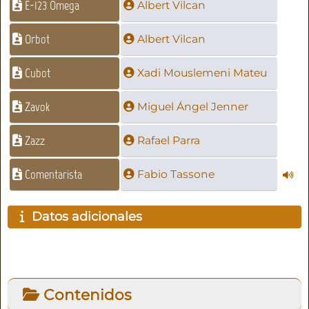
E-123 Omega
Albert Vilcan
Orbot
Albert Vilcan
Cubot
Xadi Mouslemeni Mateu
Zavok
Miguel Ángel Jenner
Zazz
Rafael Parra
Comentarista
Fabio Tassone
Datos adicionales
Contenidos