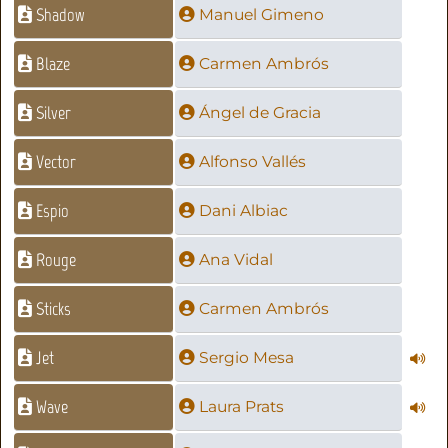
Shadow
Manuel Gimeno
Blaze
Carmen Ambrós
Silver
Ángel de Gracia
Vector
Alfonso Vallés
Espio
Dani Albiac
Rouge
Ana Vidal
Sticks
Carmen Ambrós
Jet
Sergio Mesa
Wave
Laura Prats