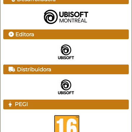
Editora
Distribuidora
PEGI