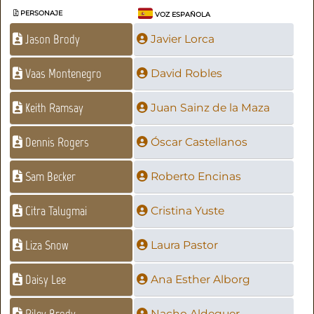
PERSONAJE
VOZ ESPAÑOLA
Jason Brody
Javier Lorca
Vaas Montenegro
David Robles
Keith Ramsay
Juan Sainz de la Maza
Dennis Rogers
Óscar Castellanos
Sam Becker
Roberto Encinas
Citra Talugmai
Cristina Yuste
Liza Snow
Laura Pastor
Daisy Lee
Ana Esther Alborg
Riley Brody
Nacho Aldeguer