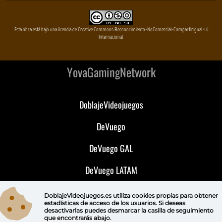
Esta obra está bajo una licencia de Creative Commons Reconocimiento-NoComercial-CompartirIgual 4.0
Internacional
YovaGamingNetwork
DoblajeVideojuegos
DeVuego
DeVuego GAL
DeVuego LATAM
DeVuego Portugal
DoblajeVideojuegos.es utiliza
cookies propias
para obtener
estadísticas de acceso de los usuarios. Si deseas
desactivarlas puedes
desmarcar la casilla de seguimiento
que encontrarás abajo.