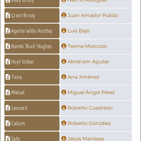
Grant Brody
Juan Amador Pulido
Agente Willis Huntley
Luis Bajo
Bambi 'Buck' Hughes
Txema Moscoso
Hoyt Volker
Abraham Aguilar
Tisha
Ana Jiménez
Mikhail
Miguel Ángel Pérez
Leonard
Roberto Cuadrado
Callum
Roberto González
Seto
Jesús Maniega