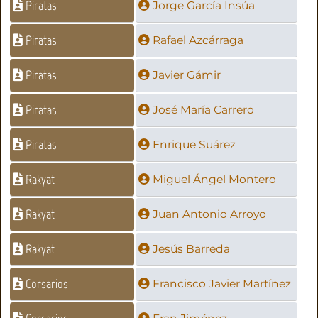
Piratas
Jorge García Insúa
Piratas
Rafael Azcárraga
Piratas
Javier Gámir
Piratas
José María Carrero
Piratas
Enrique Suárez
Rakyat
Miguel Ángel Montero
Rakyat
Juan Antonio Arroyo
Rakyat
Jesús Barreda
Corsarios
Francisco Javier Martínez