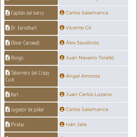
Capitán del barco
Carlos Salamanca
Dr. Earndhart
Vicente Gil
Oliver Carswell
Álex Saudinós
Rongo
Juan Navarro Torelló
Tabernero del Crazy
Ángel Amorós
Cock
Karl
Juan Carlos Lozano
Jugador de póker
Carlos Salamanca
Piratas
Iván Jara