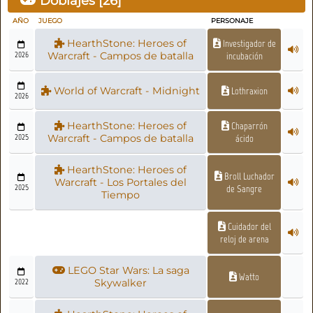
Doblajes [
26
]
AÑO
JUEGO
PERSONAJE
HearthStone: Heroes of
Investigador de
2026
Warcraft - Campos de batalla
incubación
World of Warcraft - Midnight
Lothraxion
2026
HearthStone: Heroes of
Chaparrón
2025
Warcraft - Campos de batalla
ácido
HearthStone: Heroes of
Broll Luchador
Warcraft - Los Portales del
2025
de Sangre
Tiempo
Cuidador del
reloj de arena
LEGO Star Wars: La saga
Watto
2022
Skywalker