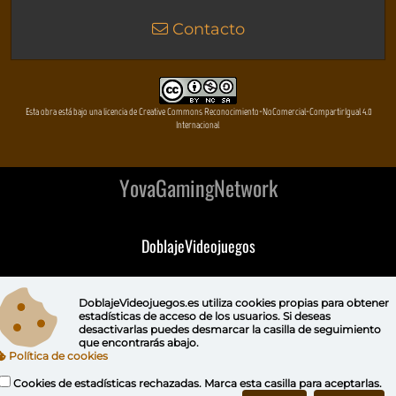
Contacto
Esta obra está bajo una licencia de Creative Commons Reconocimiento-NoComercial-CompartirIgual 4.0
Internacional
YovaGamingNetwork
DoblajeVideojuegos
DeVuego
DoblajeVideojuegos.es utiliza
cookies propias
para obtener
estadísticas de acceso de los usuarios. Si deseas
DeVuego GAL
desactivarlas puedes
desmarcar la casilla de seguimiento
que encontrarás abajo.
Política de cookies
DeVuego LATAM
Cookies de estadísticas rechazadas. Marca esta casilla para aceptarlas.