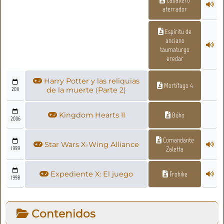
aterrador
Espíritu de
anciano
taumaturgo
eredar
Harry Potter y las reliquias
Mortífago 4
2011
de la muerte (Parte 2)
Kingdom Hearts II
Búho
2006
Comandante
Star Wars X-Wing Alliance
1999
Zaletta
Expediente X: El juego
Frohike
1998
Contenidos