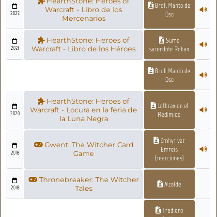
HearthStone: Heroes of
Broll Manto de
Warcraft - Libro de los
2022
Oso
Mercenarios
HearthStone: Heroes of
Sumo
2021
Warcraft - Libro de los Héroes
sacerdote Rohan
Broll Manto de
Oso
HearthStone: Heroes of
Lothraxion el
Warcraft - Locura en la feria de
2020
Redimido
la Luna Negra
Emhyr var
Gwent: The Witcher Card
Emreis
2018
Game
(reacciones)
Thronebreaker: The Witcher
Alcalde
2018
Tales
Tradiero