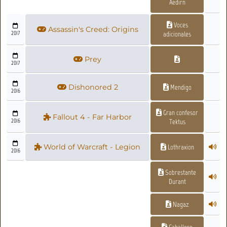
Aedirn
Voces
Assassin's Creed: Origins
2017
adicionales
Prey
2017
Dishonored 2
Mendigo
2016
Gran confesor
Fallout 4 - Far Harbor
2016
Tektus
World of Warcraft - Legion
Lothraxion
2016
Sobrestante
Durant
Nagaz
Caballero