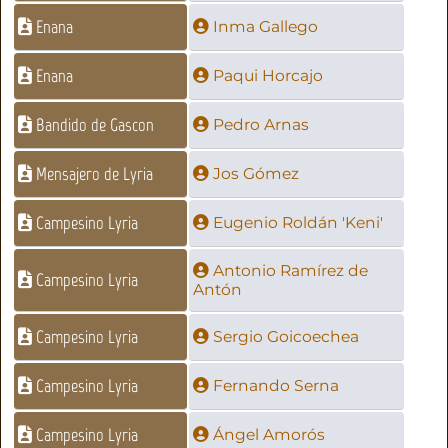
Enana
Inma Gallego
Enana
Paqui Horcajo
Bandido de Gascon
Pedro Arnas
Mensajero de Lyria
Jos Gómez
Campesino Lyria
Eugenio Roldán 'Keni'
Antonio Ramírez de
Campesino Lyria
Antón
Campesino Lyria
Sergio Goicoechea
Campesino Lyria
Fernando Serna
Campesino Lyria
Ángel Amorós