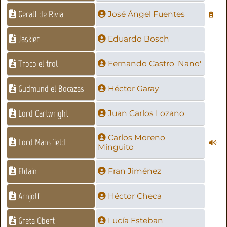
Geralt de Rivia
José Ángel Fuentes
Jaskier
Eduardo Bosch
Troco el trol
Fernando Castro 'Nano'
Gudmund el Bocazas
Héctor Garay
Lord Cartwright
Juan Carlos Lozano
Carlos Moreno
Lord Mansfield
Minguito
Eldain
Fran Jiménez
Arnjolf
Héctor Checa
Greta Obert
Lucía Esteban