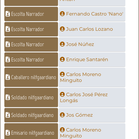
Escolta Narrador
Fernando Castro 'Nano'
Escolta Narrador
Juan Carlos Lozano
Escolta Narrador
José Núñez
Escolta Narrador
Enrique Santarén
Carlos Moreno
Caballero nilfgaardiano
Minguito
Carlos José Pérez
Soldado nilfgaardiano
Longás
Soldado nilfgaardiano
Jos Gómez
Carlos Moreno
Emisario nilfgaardiano
Minguito