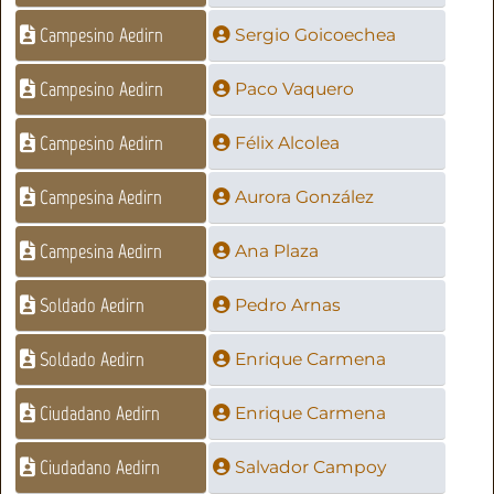
Campesino Aedirn
Sergio Goicoechea
Campesino Aedirn
Paco Vaquero
Campesino Aedirn
Félix Alcolea
Campesina Aedirn
Aurora González
Campesina Aedirn
Ana Plaza
Soldado Aedirn
Pedro Arnas
Soldado Aedirn
Enrique Carmena
Ciudadano Aedirn
Enrique Carmena
Ciudadano Aedirn
Salvador Campoy