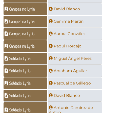
Campesino Lyria
David Blanco
Campesina Lyria
Gemma Martín
Campesina Lyria
Aurora González
Campesina Lyria
Paqui Horcajo
Soldado Lyria
Miguel Ángel Pérez
Soldado Lyria
Abraham Aguilar
Soldado Lyria
Pascual de Gállego
Soldado Lyria
David Blanco
Antonio Ramírez de
Soldado Lyria
Antón