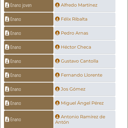
Enano joven
Alfredo Martínez
Enano
Félix Ribalta
Enano
Pedro Arnas
Enano
Héctor Checa
Enano
Gustavo Cantolla
Enano
Fernando Llorente
Enano
Jos Gómez
Enano
Miguel Ángel Pérez
Antonio Ramírez de
Enano
Antón