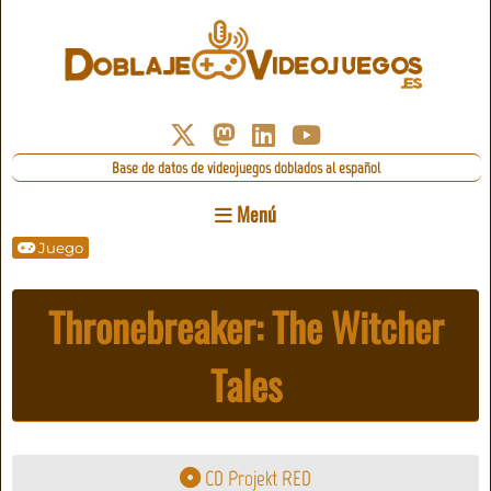
Base de datos de videojuegos doblados al español
Menú
Juego
Thronebreaker: The Witcher
Tales
CD Projekt RED