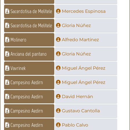
Sacerdotisa de Melitele
Mercedes Espinosa
Sacerdotisa de Melitele
Gloria Núñez
Molinero
Alfredo Martínez
Anciana del pantano
Gloria Núñez
Vavrinek
Miguel Ángel Pérez
Campesino Aedirn
Miguel Ángel Pérez
Campesino Aedirn
David Hernán
Campesino Aedirn
Gustavo Cantolla
Campesino Aedirn
Pablo Calvo