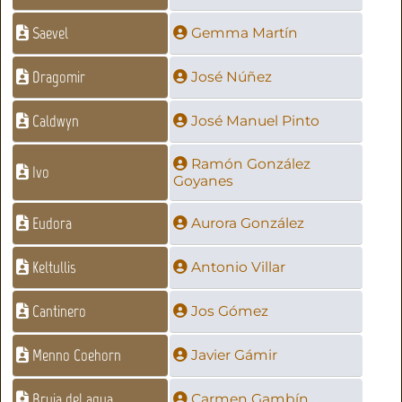
Saevel
Gemma Martín
Dragomir
José Núñez
Caldwyn
José Manuel Pinto
Ramón González
Ivo
Goyanes
Eudora
Aurora González
Keltullis
Antonio Villar
Cantinero
Jos Gómez
Menno Coehorn
Javier Gámir
Bruja del agua
Carmen Gambín