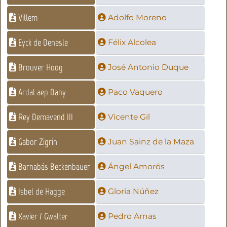
Villem
Adolfo Moreno
Eyck de Denesle
Félix Alcolea
Brouver Hoog
José Antonio Duque
Ardal aep Dahy
Paco Vaquero
Rey Demavend III
Vicente Gil
Gabor Zigrin
Juan Sainz de la Maza
Barnabás Beckenbauer
Ángel Amorós
Isbel de Hagge
Gloria Núñez
Xavier / Gwalter
Pedro Arnas