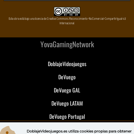
Esta obra está bajo una licencia de Creative Commons Reconocimiento-NoComercial-CompartirIgual 4.0
Internacional
YovaGamingNetwork
DoblajeVideojuegos
DeVuego
DeVuego GAL
DeVuego LATAM
DeVuego Portugal
DoblajeVideojuegos.es utiliza
cookies propias
para obtener