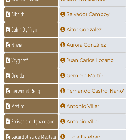
Albrich
Salvador Campoy
Cahir Dyffryn
Aitor González
Novia
Aurora González
Vrygheff
Juan Carlos Lozano
Druida
Gemma Martín
Gerwin el Rengo
Fernando Castro 'Nano'
Médico
Antonio Villar
Emisario nilfgaardiano
Antonio Villar
Sacerdotisa de Melitele
Lucía Esteban