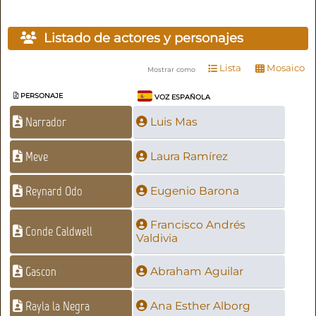
Listado de actores y personajes
Lista
Mosaico
Mostrar como
PERSONAJE
VOZ ESPAÑOLA
Narrador
Luis Mas
Meve
Laura Ramírez
Reynard Odo
Eugenio Barona
Francisco Andrés
Conde Caldwell
Valdivia
Gascon
Abraham Aguilar
Rayla la Negra
Ana Esther Alborg