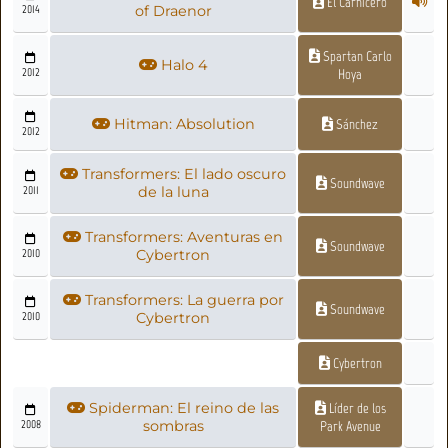
El Carnicero
2014
of Draenor
Spartan Carlo
Halo 4
2012
Hoya
Hitman: Absolution
Sánchez
2012
Transformers: El lado oscuro
Soundwave
2011
de la luna
Transformers: Aventuras en
Soundwave
2010
Cybertron
Transformers: La guerra por
Soundwave
2010
Cybertron
Cybertron
Spiderman: El reino de las
Líder de los
2008
sombras
Park Avenue