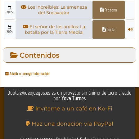
Los Increíbles: La amenaza
Frozono
2005
del Socavador
El señor de los anillos: La
Lurtz
2004
batalla por la Tierra Media
Contenidos
Añadir o corregir información
DoblajeVideojuegos.es es un proyecto sin ánimo de lucro creado
por
Yova Turnes
Invítame a un café en Ko-Fi
Haz una donación vía PayPal