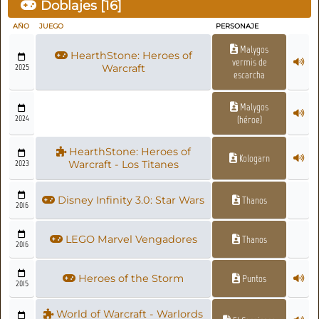
Doblajes [
16
]
AÑO
JUEGO
PERSONAJE
Malygos
HearthStone: Heroes of
vermis de
2025
Warcraft
escarcha
Malygos
2024
(héroe)
HearthStone: Heroes of
Kologarn
2023
Warcraft - Los Titanes
Disney Infinity 3.0: Star Wars
Thanos
2016
LEGO Marvel Vengadores
Thanos
2016
Heroes of the Storm
Puntos
2015
World of Warcraft - Warlords