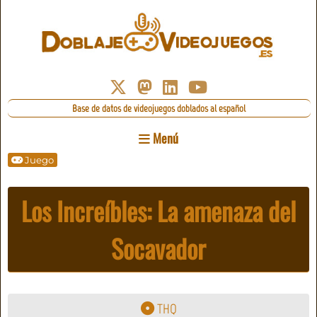
Base de datos de videojuegos doblados al español
Menú
Juego
Los Increíbles: La amenaza del
Socavador
THQ