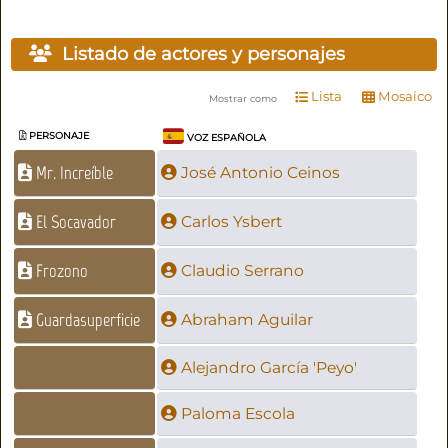
Listado de actores y personajes
Lista
Mosaico
Mostrar como
PERSONAJE
VOZ ESPAÑOLA
Mr. Increíble
José Antonio Ceinos
El Socavador
Carlos Ysbert
Frozono
Claudio Serrano
Guardasuperficie
Abraham Aguilar
Alejandro García 'Peyo'
Paloma Escola