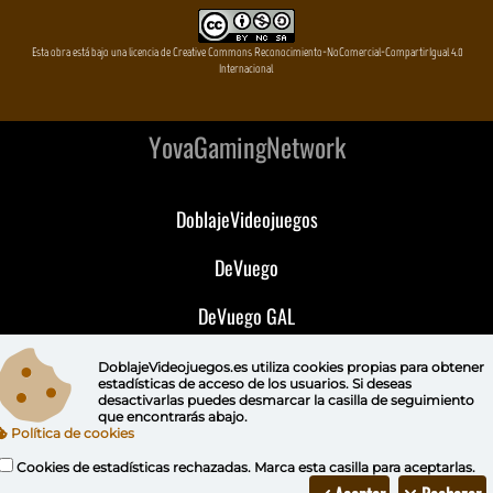
Esta obra está bajo una licencia de Creative Commons Reconocimiento-NoComercial-CompartirIgual 4.0
Internacional
YovaGamingNetwork
DoblajeVideojuegos
DeVuego
DeVuego GAL
DeVuego LATAM
DoblajeVideojuegos.es utiliza
cookies propias
para obtener
estadísticas de acceso de los usuarios. Si deseas
desactivarlas puedes
desmarcar la casilla de seguimiento
DeVuego Portugal
que encontrarás abajo.
Política de cookies
Cookies de estadísticas rechazadas. Marca esta casilla para aceptarlas.