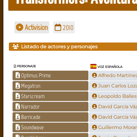
Activision
2010
Listado de actores y personajes
PERSONAJE
VOZ ESPAÑOLA
Optimus Prime
Alfredo Martíne
Megatron
Juan Carlos Lo
Starscream
Leopoldo Balles
Narrador
David García V
Barricade
David García V
Soundwave
Guillermo Mora