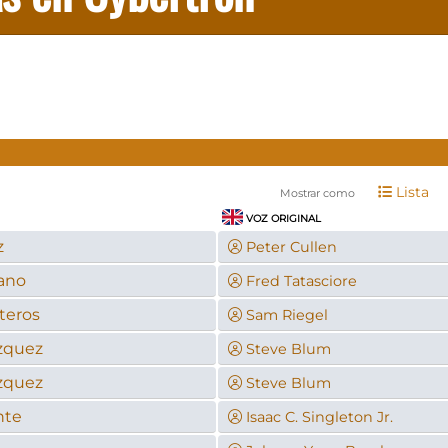
Lista
Mostrar como
VOZ ORIGINAL
z
Peter Cullen
zano
Fred Tatasciore
teros
Sam Riegel
ázquez
Steve Blum
ázquez
Steve Blum
nte
Isaac C. Singleton Jr.