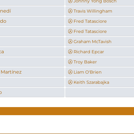
Johnny Yong Bosch
enedí
Travis Willingham
ado
Fred Tatasciore
Fred Tatasciore
Graham McTavish
ca
Richard Epcar
Troy Baker
r Martínez
Liam O'Brien
Keith Szarabajka
o