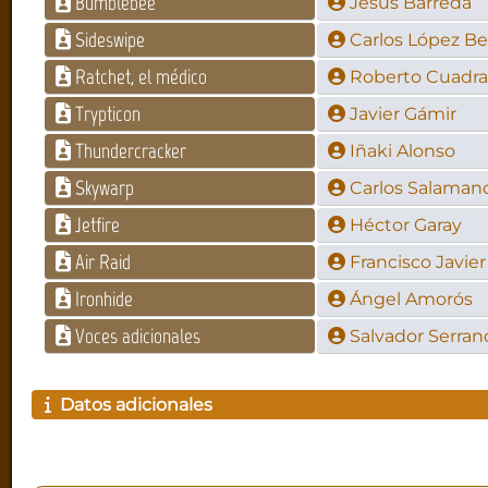
Bumblebee
Jesús Barreda
Sideswipe
Carlos López B
Ratchet, el médico
Roberto Cuadr
Trypticon
Javier Gámir
Thundercracker
Iñaki Alonso
Skywarp
Carlos Salaman
Jetfire
Héctor Garay
Air Raid
Francisco Javie
Ironhide
Ángel Amorós
Voces adicionales
Salvador Serran
Datos adicionales